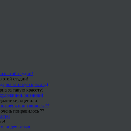
в этой студии!
рна за такую красоту)
удожники, оценили!
 очень понравилось ??
те!