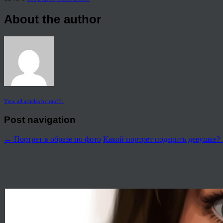
About the author
View all articles by rauffri
Post navigation
←
Портрет в образе по фото
Какой портрет подарить девушке?