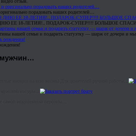
 видео отзыв.
 и оригинально порадовать наших родителей…
Ю ЕЕ 18-ЛЕТИЯ!.. ПОДАРОК-СУПЕР!!!! БОЛЬШОЕ СПАС
тины нашей семьи и подарить статуэтку — шарж от дочери и мы 
рождения!
х мужчин…
светлые эмоции на всю жизнь! Для ценителей ручной работы…
ь мужской натуры…
даже самой искушенной персоны…