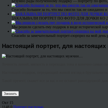
Безумно рады полученному подарку — портрету по фото,
Спасибо большое за то, что мы смогли так не ожиданно
ЗАКАЗЫВАЛИ ПОРТРЕТ ПО ФОТО ДЛЯ ДОЧКИ КО ДН
Мы решили сделать ему подарок в виде исторической кар
Спасибо за замечательный портрет-сюрприз на мой день 
Настоящий портрет, для настоящи
Точность линий, мягкость в переходах тона и конечно самые 
Настоящий подарок, передающий живой взгляд и брутальност
Такой презент, скажет все за вас и не оставит равнодушной 
Заказать
Share This
Окт
15
1148
0
Портрет пастелью