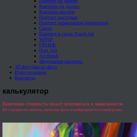
Портрет на дереве
Картины на досках
Картины маслом
Портрет пастелью
Портрет карандашом (имитация)
Скетч
Портрет в стиле Touch Art
WPAP
ГРАНЖ
Поп Арт
Art Brush
Модульные картины
3D фигурка по фото
Идеи подарков
Контакты
калькулятор
Конечная стоимость может измениться в зависимости
от
сложности сюжета, качества фото и выбранной багетной рамы.