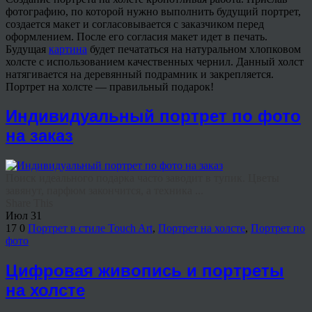
фотографию, по которой нужно выполнить будущий портрет,
создается макет и согласовывается с заказчиком перед
оформлением. После его согласия макет идет в печать.
Будущая
картина
будет печататься на натуральном хлопковом
холсте с использованием качественных чернил. Данный холст
натягивается на деревянный подрамник и закрепляется.
Портрет на холсте — правильный подарок!
Индивидуальный портрет по фото
на заказ
Поиск идеального подарка часто заводит в тупик. Цветы
завянут, парфюм закончится, а техника ...
Share This
Июл
31
17
0
Портрет в стиле Touch Art
,
Портрет на холсте
,
Портрет по
фото
Цифровая живопись и портреты
на холсте