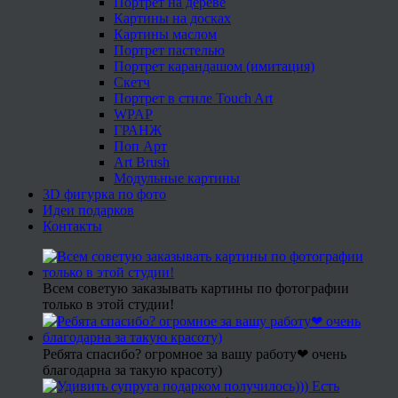
Портрет на дереве
Картины на досках
Картины маслом
Портрет пастелью
Портрет карандашом (имитация)
Скетч
Портрет в стиле Touch Art
WPAP
ГРАНЖ
Поп Арт
Art Brush
Модульные картины
3D фигурка по фото
Идеи подарков
Контакты
Всем советую заказывать картины по фотографии
только в этой студии!
Ребята спасибо? огромное за вашу работу❤ очень
благодарна за такую красоту)