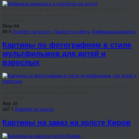
В эпоху, когда цифровые фотографии хранятся тысячами в
облачных сервисах, люди всё чаще ...
Share This
Июн
04
88
0
Портрет на холсте
,
Портрет по фото
,
Цифровая живопись
Картины по фотографиям в стиле
мультфильмов для детей и
взрослых
Создание картин по фотографии в мультяшном стиле — это
удивительная возможность преобразить ...
Share This
Янв
10
447
1
Портрет на холсте
Картины на заказ на холсте Киров