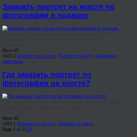
Заказать портрет на холсте по
фотографии в подарок
Тот случай, когда картинка похожа на фото, но если
увеличить, то мастерство художника поражает, ...
Share This
Июл
05
1025
1
Портрет на холсте
,
Портрет по фото
,
Цифровая
живопись
Где заказать портрет по
фотографии на холсте?
Где заказать портрет по фотографии на холсте в Кирове? С
каждым годом становится все сложнее ...
Share This
Июн
05
1093
1
Портрет на холсте
,
Портрет по фото
Page 1 of 3
1
2
3