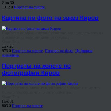
Янв
30
1312
0
Портрет на холсте
Картина по фото на заказ Киров
Портрет в подарок – лучшее решение, ведь увидеть себя на
живописном полотне приятно каждому ...
Share This
Дек
26
973
0
Портрет на холсте
,
Портрет по фото
,
Цифровая
живопись
Портреты на холсте по
фотографии Киров
Разнообразие различных идей часто приводит к тому что
сложно подобрать что-то интересное для ...
Share This
Ноя
01
803
0
Портрет на холсте