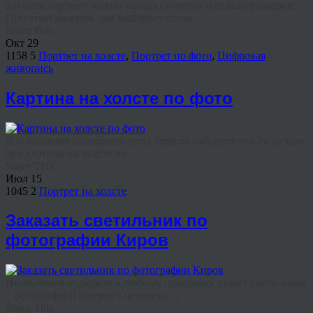
Заказать картину можно любых сюжетов и любых размеров.
При этом заказчик сам выбирает стиль ...
Share This
Окт
29
1158
5
Портрет на холсте
,
Портрет по фото
,
Цифровая
живопись
Картина на холсте по фото
Для создания домашнего уюта вряд ли найдётся что‑то лучше,
чем картина на холсте по ...
Share This
Июл
15
1045
2
Портрет на холсте
Заказать светильник по
фотографии Киров
Необычным подарком к любому празднику станет светильник
с фотографией близкого человека. ...
Share This