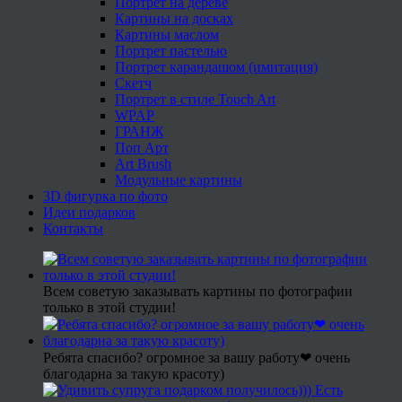
Портрет на дереве
Картины на досках
Картины маслом
Портрет пастелью
Портрет карандашом (имитация)
Скетч
Портрет в стиле Touch Art
WPAP
ГРАНЖ
Поп Арт
Art Brush
Модульные картины
3D фигурка по фото
Идеи подарков
Контакты
Всем советую заказывать картины по фотографии
только в этой студии!
Ребята спасибо? огромное за вашу работу❤ очень
благодарна за такую красоту)