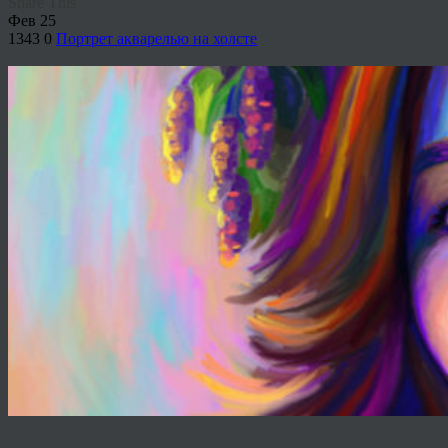
Share This
Фев
25
1343
0
Портрет акварелью на холсте