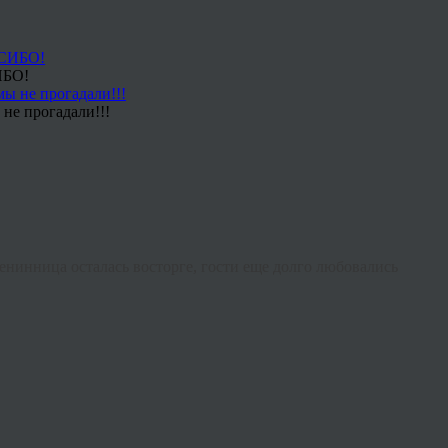
ИБО!
не прогадали!!!
менинница осталась восторге, гости еще долго любовались