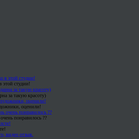
в этой студии!
рна за такую красоту)
удожники, оценили!
 очень понравилось ??
те!