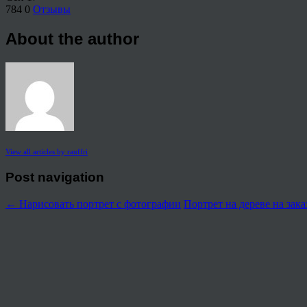
784
0
Отзывы
About the author
View all articles by rauffri
Post navigation
←
Нарисовать портрет с фотографии
Портрет на дереве на зак