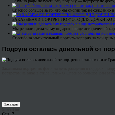
Безумно рады полученному подарку — портрету по фото,
Спасибо большое за то, что мы смогли так не ожиданно
ЗАКАЗЫВАЛИ ПОРТРЕТ ПО ФОТО ДЛЯ ДОЧКИ КО ДН
Мы решили сделать ему подарок в виде исторической кар
Спасибо за замечательный портрет-сюрприз на мой день 
Подруга осталась довольной от пор
Заказывала портрет по фото, на день рождения в подарок, подр
портретом на заказ в стиле Гранж☺ Спасибо большое Вам за т
Заказать
Share This
Сен
17