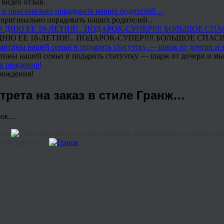
 видео отзыв.
 и оригинально порадовать наших родителей…
Ю ЕЕ 18-ЛЕТИЯ!.. ПОДАРОК-СУПЕР!!!! БОЛЬШОЕ СПАС
тины нашей семьи и подарить статуэтку — шарж от дочери и мы 
рождения!
трета на заказ в стиле Гранж…
уге.
Получилось все очень красиво, качественно, а главное и
акую работу???