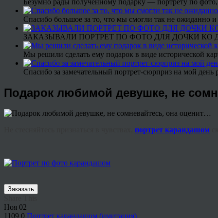
Безумно рады полученному подарку — портрету по фото,
Спасибо большое за то, что мы смогли так не ожиданно
ЗАКАЗЫВАЛИ ПОРТРЕТ ПО ФОТО ДЛЯ ДОЧКИ КО ДН
Мы решили сделать ему подарок в виде исторической кар
Спасибо за замечательный портрет-сюрприз на мой день 
Подарок любимой девушке, не сомн
Не стесняйтесь признаться в чувствах,
портрет карандашом
ск
Заказать
Share This
Ноя
02
1109
0
Портрет карандашом (имитация)