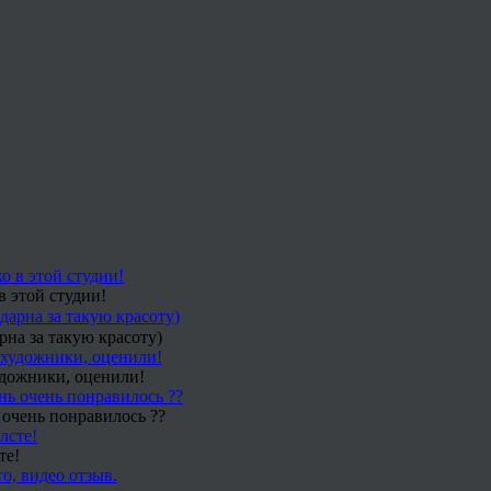
в этой студии!
рна за такую красоту)
удожники, оценили!
 очень понравилось ??
те!