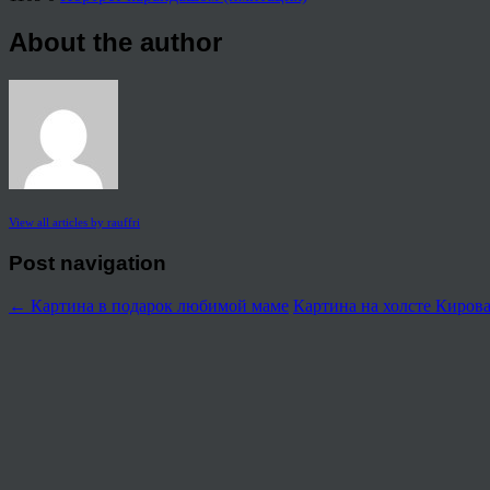
About the author
View all articles by rauffri
Post navigation
←
Картина в подарок любимой маме
Картина на холсте Киров