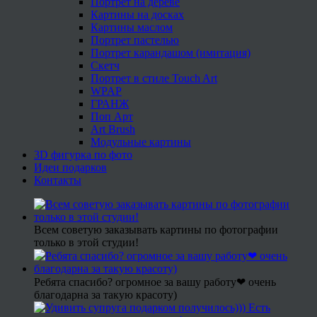
Портрет на дереве
Картины на досках
Картины маслом
Портрет пастелью
Портрет карандашом (имитация)
Скетч
Портрет в стиле Touch Art
WPAP
ГРАНЖ
Поп Арт
Art Brush
Модульные картины
3D фигурка по фото
Идеи подарков
Контакты
Всем советую заказывать картины по фотографии
только в этой студии!
Ребята спасибо? огромное за вашу работу❤ очень
благодарна за такую красоту)