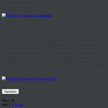
положение и статус, а также принять во внимание его
увлечения и хобби.
Учесть все критерии и выбрать правильный презент помогут
мастера нашей студии. Мы поможем Вам и создадим портрет
на заказ. Вы можете выбрать по своему желанию и вкусу как
стиль исполнения заказа, так и материалы – портрет маслом
или пастелью, а может Вам по душе портрет карандашом?
Это будет действительно уникальный и необычный подарок,
который оценит даже самый взыскательный человек. Удивите
своего начальника, и он отплатит Вам той же монетой.
Заказать
Share This
Июл
29
968
1
Статьи