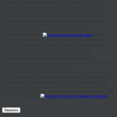
Выберите любую фотографию: будь то семейное событие,
отпуск на берегу моря или просто эффектный портрет —
главное, чтобы она вызывала у вас приятные воспоминания.
Художники помогут перенести это изображение на холст,
добавляя оригинальные детали и оттенки, которые отразят
ваш стиль и эмоции. В итоге получится не просто
произведение искусства, а часть вашей истории,
рассказывающая о вас.
Мысль о
том, чтобы презентовать другу
портрет по фото в образе на
холсте
или близкому человеку, действительно интересна.
Картина, созданная на основе фотографии, станет
уникальным знаком внимания. Она будет служить
напоминанием о ваших отношениях, совместных
воспоминаниях и приятных моментах. Такой подарок всегда
вызывает благодарность и восхищение.
Не упускайте из виду, что оформление картины в багетную
раму завершит её эстетический вид и придаст элегантности.
Правильный выбор рамы сделает ваше произведение ещё
более притягательным и акцентирует его лучшие качества.
Также учтите, как картина будет выглядеть в интерьере — это
тоже имеет значение!
Заказать
Share This