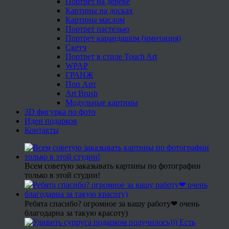
Портрет на дереве
Картины на досках
Картины маслом
Портрет пастелью
Портрет карандашом (имитация)
Скетч
Портрет в стиле Touch Art
WPAP
ГРАНЖ
Поп Арт
Art Brush
Модульные картины
3D фигурка по фото
Идеи подарков
Контакты
Всем советую заказывать картины по фотографии
только в этой студии!
Ребята спасибо? огромное за вашу работу❤ очень
благодарна за такую красоту)