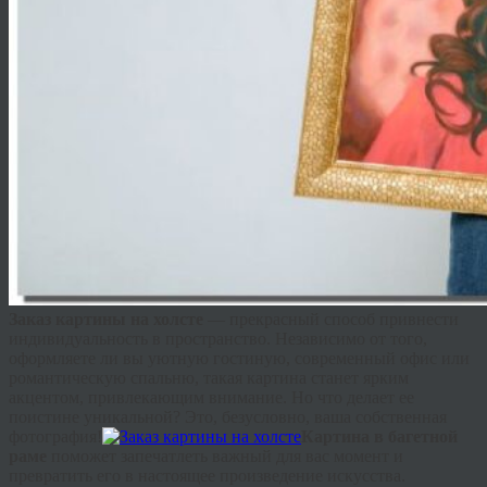
Заказ картины на холсте
— прекрасный способ привнести
индивидуальность в пространство. Независимо от того,
оформляете ли вы уютную гостиную, современный офис или
романтическую спальню, такая картина станет ярким
акцентом, привлекающим внимание. Но что делает ее
поистине уникальной? Это, безусловно, ваша собственная
фотография!
Картина в багетной
раме
поможет запечатлеть важный для вас момент и
превратить его в настоящее произведение искусства.