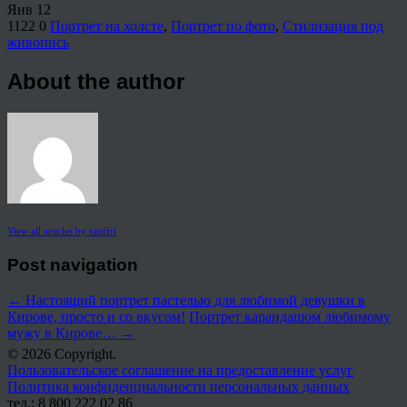
Янв
12
1122
0
Портрет на холсте
,
Портрет по фото
,
Стилизация под
живопись
About the author
View all articles by rauffri
Post navigation
←
Настоящий портрет пастелью для любимой девушки в
Кирове, просто и со вкусом!
Портрет карандашом любимому
мужу в Кирове…
→
© 2026 Copyright.
Пользовательское соглашение на предоставление услуг
Политика конфиденциальности персональных данных
тел.: 8 800 222 02 86