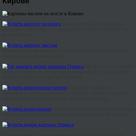
Кирове
Наши
мастера
учтут
все
Ваши
пожелания
или
помогут
определиться
с
копией
картины или
репродукции
.
Многие
в Кирове
предпочитают
делать
заказ
копии
картин
маслом
,
где
изображен
Гермес
.
Как
Вы
видите
,
данная
картина
переносит
нас
на
тысячелетия
назад
,
в
то
же
время
весьма
актуальна
в
современном
мире
.
Эксперты
считают
,
что
живопись
с
изображением
бога
торговли
в
древнегреческой
мифологии
не
утратит
никогда
свою
уникальность
.
Считается
,
что
наличие
такой
картины
принесет
хозяевам
дома
ловкость
,
красноречие
и
богатство
.
Как
мы
видим
,
даже
на
копии
картины
маслом
видно
,
что