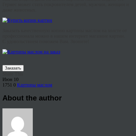
Гермес
может
стать
покровителем
детей
,
мужчин
,
женщин
и
даже
животных
.
Заказать качественную копию картины маслом на холсте от
профессионала можно в нашем интернет магазине картин.
С удовольствием поможем Вам. Звоните!
Заказать
Share This
Июн
10
1751
0
Картины маслом
About the author