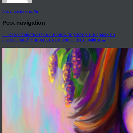
View all articles by rauffri
Post navigation
←
Как оставить отзыв о наших портретах и шаржах по
фотографии?
Нарисовать портрет с фотографии
→