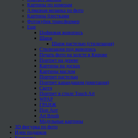
Картины по номерам
Алмазная мозаика по фото
Картины блестками
Фотокубик трансформер
Еще
Цифровая живопись
Шарж
Шарж пастелью (стилизация)
Стилизация под живопись
Печать фото на холсте в Кирове
Портрет на дереве
Картины на досках
Картины маслом
Портрет пастелью
Портрет карандашом (имитация)
Скетч
Портрет в стиле Touch Art
WPAP
ГРАНЖ
Поп Арт
Art Brush
Модульные картины
3D фигурка по фото
Идеи подарков
Контакты