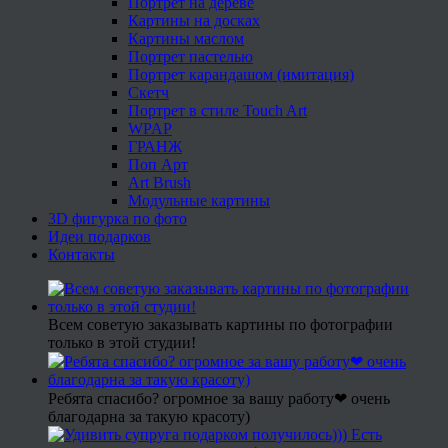
Портрет на дереве
Картины на досках
Картины маслом
Портрет пастелью
Портрет карандашом (имитация)
Скетч
Портрет в стиле Touch Art
WPAP
ГРАНЖ
Поп Арт
Art Brush
Модульные картины
3D фигурка по фото
Идеи подарков
Контакты
Всем советую заказывать картины по фотографии
только в этой студии!
Ребята спасибо? огромное за вашу работу❤ очень
благодарна за такую красоту)