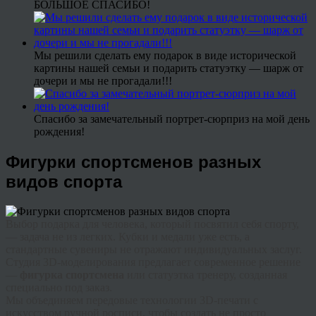
БОЛЬШОЕ СПАСИБО!
Мы решили сделать ему подарок в виде исторической
картины нашей семьи и подарить статуэтку — шарж от
дочери и мы не прогадали!!!
Спасибо за замечательный портрет-сюрприз на мой день
рождения!
Фигурки спортсменов разных
видов спорта
Выбор подарка для человека, который посвятил себя спорту,
— задача не из легких. Кубки и медали уже есть, а
стандартные сувениры не отражают индивидуальных заслуг.
Студия 3D-моделирования предлагает современное решение
—
фигурка спортсмена
или
статуэтка тренеру
, созданная
специально под заказ.
Мы объединяем передовые технологии 3D-печати с
искусством ручной росписи, чтобы создать не просто