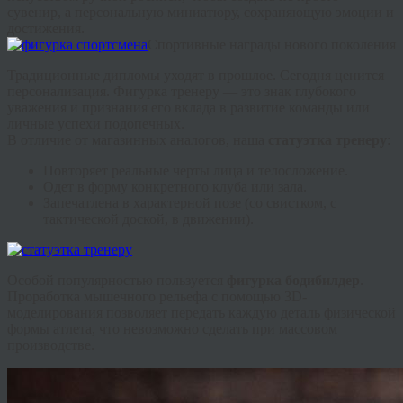
сувенир, а персональную миниатюру, сохраняющую эмоции и
достижения.
Спортивные награды нового поколения
Традиционные дипломы уходят в прошлое. Сегодня ценится
персонализация.
Фигурка тренеру
— это знак глубокого
уважения и признания его вклада в развитие команды или
личные успехи подопечных.
В отличие от магазинных аналогов, наша
статуэтка тренеру
:
Повторяет реальные черты лица и телосложение.
Одет в форму конкретного клуба или зала.
Запечатлена в характерной позе (со свистком, с
тактической доской, в движении).
Особой популярностью пользуется
фигурка бодибилдер
.
Проработка мышечного рельефа с помощью 3D-
моделирования позволяет передать каждую деталь физической
формы атлета, что невозможно сделать при массовом
производстве.