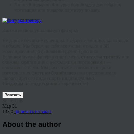
Личный подарок.
Фигурка бодибилдер
для себя как
мотивация или подарок партнеру по залу.
Закажите свою уникальную фигурку
Не дарите безликие сувениры. Подарите эмоцию, застывшую
в объеме. Мы берем на себя все этапы: от идеи и
3
D
моделирования
до финальной
ручной росписи
.
Если вам нужна
фигурка спортсмена
,
статуэтка тренеру
или
сложная композиция с несколькими персонажами —
свяжитесь с нами. Мы рассчитаем стоимость и сроки
изготовления
фигурки бодибилдер
или представителя
любого другого вида спорта индивидуально.
Создадим легенду в миниатюре вместе!
Заказать
Share This
Мар
31
133
0
3д печать на заказ
About the author