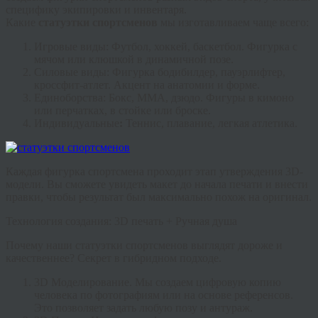
специфику экипировки и инвентаря.
Какие
статуэтки спортсменов
мы изготавливаем чаще всего:
Игровые виды:
Футбол, хоккей, баскетбол. Фигурка с
мячом или клюшкой в динамичной позе.
Силовые виды:
Фигурка бодибилдер
, пауэрлифтер,
кроссфит-атлет. Акцент на анатомии и форме.
Единоборства:
Бокс, ММА, дзюдо. Фигуры в кимоно
или перчатках, в стойке или броске.
Индивидуальные
:
Теннис, плавание, легкая атлетика.
Каждая
фигурка спортсмена
проходит этап утверждения 3D-
модели. Вы сможете увидеть макет до начала печати и внести
правки, чтобы результат был максимально похож на оригинал.
Технология создания: 3D печать + Ручная душа
Почему наши
статуэтки спортсменов
выглядят дороже и
качественнее? Секрет в гибридном подходе.
3D Моделирование.
Мы создаем цифровую копию
человека по фотографиям или на основе референсов.
Это позволяет задать любую позу и антураж.