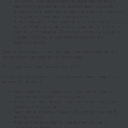
3D Печать.
Используем фотополимерные принтеры
высокого разрешения. Это обеспечивает гладкость
поверхности и высокую детализацию мелких элементов
(шнурков, медалей, выражения лица).
Ручная роспись.
Это ключевой этап, отличающий нас от
других. Художники вручную раскрашивают заготовку
акриловыми красками. Наносятся оттенки кожи, цвета
формы, логотипы и даже мелкие дефекты для
реалистичности.
Такой подход гарантирует, что ваша
фигурка тренеру
или
атлету будет единственной в своем роде.
Когда дарить персональную статуэтку?
Статуэтки спортсменов
— это универсальный подарок для
множества поводов:
Награждение по итогам сезона.
Вручение лучшей
фигурки спортсмена
вместо грамоты.
Юбилей тренера.
Фигурка тренеру
станет центральным
элементом праздника.
Завершение карьеры.
Памятный сувенир, хранящий
историю побед.
Корпоративные подарки.
Для фитнес-клубов и
спортивных федераций.