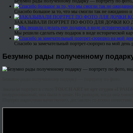
Безумно рады полученному подарку — портрету по фото,
Спасибо большое за то, что мы смогли так не ожиданно
ЗАКАЗЫВАЛИ ПОРТРЕТ ПО ФОТО ДЛЯ ДОЧКИ КО ДН
Мы решили сделать ему подарок в виде исторической кар
Спасибо за замечательный портрет-сюрприз на мой день 
Безумно рады полученному подарку
Безумно рады полученному подарку — портрету по фото.
Заказали портрет в стиле
TOUCH ART от арт студии «ГРАН
полурисованной, она была в шоке. Но реакция, когда она понял
Портрет нарисован качественно, доставлен со всеми почестями,