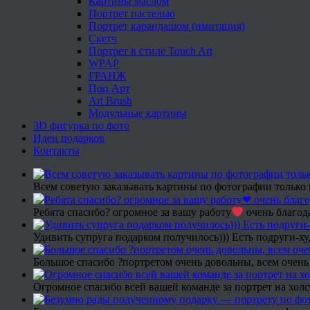
Картины маслом
Портрет пастелью
Портрет карандашом (имитация)
Скетч
Портрет в стиле Touch Art
WPAP
ГРАНЖ
Поп Арт
Art Brush
Модульные картины
3D фигурка по фото
Идеи подарков
Контакты
Всем советую заказывать картины по фотографии только 
Ребята спасибо? огромное за вашу работу
очень благода
Удивить супруга подарком получилось))) Есть подруги-х
Большое спасибо ?портретом очень довольны, всем очень
Огромное спасибо всей вашей команде за портрет на холс