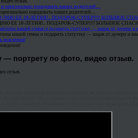
 видео отзыв.
 и оригинально порадовать наших родителей…
Ю ЕЕ 18-ЛЕТИЯ!.. ПОДАРОК-СУПЕР!!!! БОЛЬШОЕ СПАС
тины нашей семьи и подарить статуэтку — шарж от дочери и мы 
рождения!
 — портрету по фото, видео отзыв.
Ж»
. Решили пошутить над именинницей и засунули в коробку из 
а что там портрет была дороже всего на свете,столько радости б
 в пленке, коробке. Отзывчивые операторы, идут на встречу. Сп