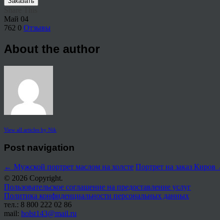
Заказать
Share This
Май
04
762
0
Отзывы
About the author
View all articles by Nik
Post navigation
←
Мужской портрет маслом на холсте
Портрет на заказ Киров
© 2026 Copyright.
Пользовательское соглашение на предоставление услуг
Политика конфиденциальности персональных данных
тел.: 8 800 222 02 86
mail:
holst143@mail.ru