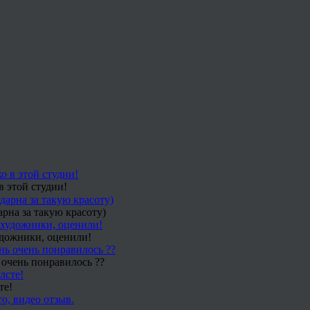
в этой студии!
рна за такую красоту)
удожники, оценили!
 очень понравилось ??
те!