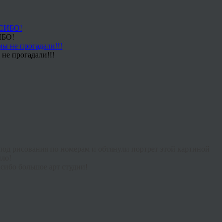
ИБО!
не прогадали!!!
под рисования по номерам и обтянули портрет этой картиной
ыло!
асибо большое арт студии!